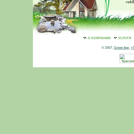
«vk8
О КОМПАНИИ
УСЛУГИ
© 2007,
Green line
,
+