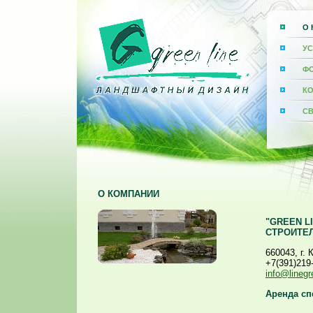
О 
УС
Ф
К
С
О КОМПАНИИ
"GREEN L
СТРОИТЕЛ
660043, г.
+7(391)219
info@linegr
Аренда сп