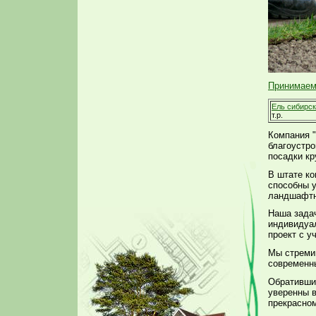
Принимаем
Ель сибирс
т.р.
Компания "
благоустро
посадки к
В штате к
способны у
ландшафтн
Наша задач
индивидуа
проект с у
Мы стремим
современны
Обратившис
уверенны в
прекрасном